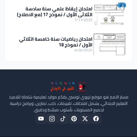
امتحان إيقاظ علمي سنة سادسة
الثلاثي الأول / نموذج 17 (مع الاصلاح)
7/11/2025
امتحان رياضيات سنة خامسة الثلاثي
الأول / نموذج 18
6/24/2025
مسار التميز هو موقع تربوي تونسي يقدّم موارد تعليمية شاملة لتلاميذ
التعليم الابتدائي، يشمل امتحانات، تقييمات، كتب، تمارين، وبرامج دراسية
لجميع المستويات، بأسلوب مبسّط ودقيق.