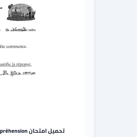
تحميل امتحان Lecture et compréhension سنة ثالثة الثلاثي الأول