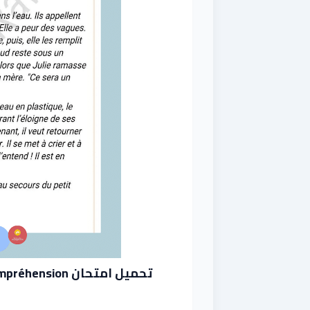
تحميل امتحان Lecture et compréhension سنة خامسة الثلاثي الأول