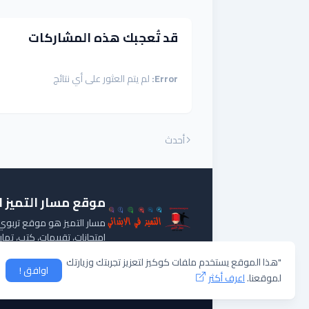
قد تُعجبك هذه المشاركات
Error:
لم يتم العثور على أي نتائج
أحدث
موقع مسار التميز 
مسار التميز هو موقع تربوي ت
امتحانات، تقييمات، كتب، تم
"هذا الموقع يستخدم ملفات كوكيز لتعزيز تجربتك وزيارتك
اوافق !
لموقعنا.
اعرف أكثر
جميع الحقوق محفوظة -
موقع مسار التميز