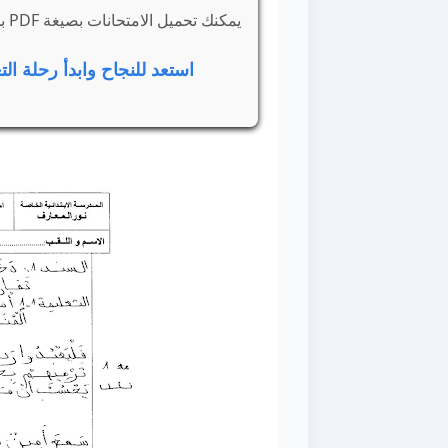
يمكنك تحميل الامتحانات بصيغة PDF بجودة عالية للطباعة أو المراجعة الرقمية في أي وقت.
استعد للنجاح وابدأ رحلة الت