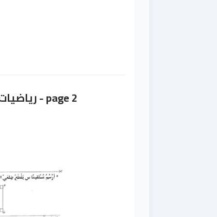
page 2 - رياضيات - سنة 4 ابتدائي - نموذج 1