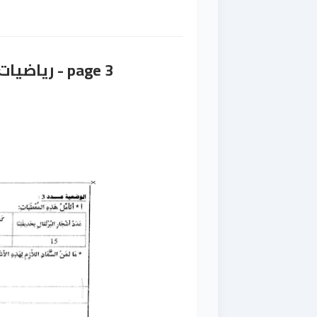
page 3 - رياضيات - سنة 4 ابتدائي - نموذج 1