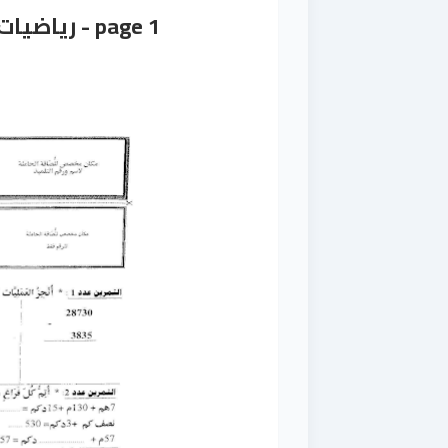
page 1 - رياضيات - سنة 4 ابتدائي - نموذج 1